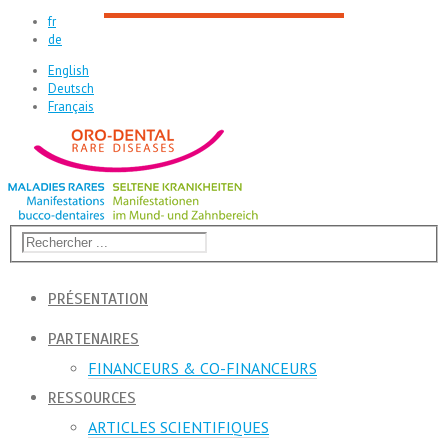
fr
de
English
Deutsch
Français
PRÉSENTATION
PARTENAIRES
FINANCEURS & CO-FINANCEURS
RESSOURCES
ARTICLES SCIENTIFIQUES