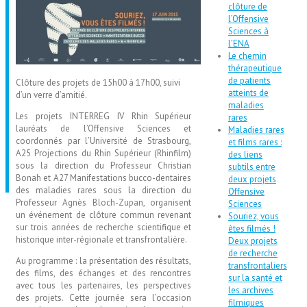
clôture de
l’Offensive
Sciences à
l’ENA
Le chemin
thérapeutique
de patients
Clôture des projets de 15h00 à 17h00, suivi
atteints de
d’un verre d’amitié.
maladies
Les projets INTERREG IV Rhin Supérieur
rares
lauréats de l’Offensive Sciences et
Maladies rares
coordonnés par l’Université de Strasbourg,
et films rares :
A25 Projections du Rhin Supérieur (Rhinfilm)
des liens
sous la direction du Professeur Christian
subtils entre
Bonah et A27 Manifestations bucco-dentaires
deux projets
des maladies rares sous la direction du
Offensive
Professeur Agnès Bloch-Zupan, organisent
Sciences
un événement de clôture commun revenant
Souriez, vous
sur trois années de recherche scientifique et
êtes filmés !
historique inter-régionale et transfrontalière.
Deux projets
de recherche
Au programme : la présentation des résultats,
transfrontaliers
des films, des échanges et des rencontres
sur la santé et
avec tous les partenaires, les perspectives
les archives
des projets. Cette journée sera l’occasion
filmiques