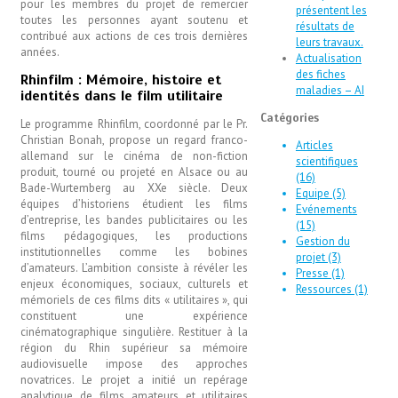
pour les membres du projet de remercier
présentent les
toutes les personnes ayant soutenu et
résultats de
contribué aux actions de ces trois dernières
leurs travaux.
années.
Actualisation
des fiches
Rhinfilm : Mémoire, histoire et
maladies – AI
identités dans le film utilitaire
Catégories
Le programme Rhinfilm, coordonné par le Pr.
Christian Bonah, propose un regard franco-
Articles
allemand sur le cinéma de non-fiction
scientifiques
produit, tourné ou projeté en Alsace ou au
(16)
Bade-Wurtemberg au XXe siècle. Deux
Equipe (5)
équipes d’historiens étudient les films
Evénements
d’entreprise, les bandes publicitaires ou les
(15)
films pédagogiques, les productions
Gestion du
institutionnelles comme les bobines
projet (3)
d’amateurs. L’ambition consiste à révéler les
Presse (1)
enjeux économiques, sociaux, culturels et
Ressources (1)
mémoriels de ces films dits « utilitaires », qui
constituent une expérience
cinématographique singulière. Restituer à la
région du Rhin supérieur sa mémoire
audiovisuelle impose des approches
novatrices. Le projet a initié un repérage
analytique de films amateurs et utilitaires