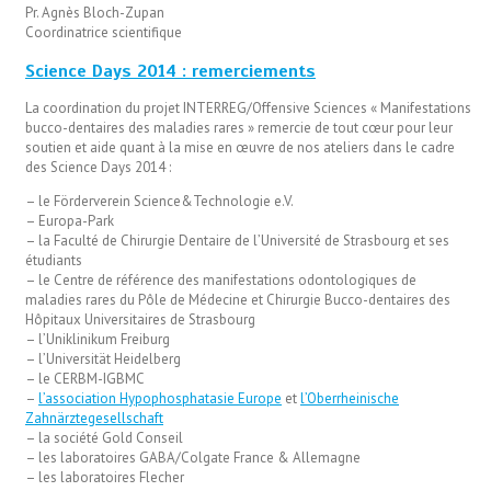
Pr. Agnès Bloch-Zupan
Coordinatrice scientifique
Science Days 2014 : remerciements
La coordination du projet INTERREG/Offensive Sciences « Manifestations
bucco-dentaires des maladies rares » remercie de tout cœur pour leur
soutien et aide quant à la mise en œuvre de nos ateliers dans le cadre
des Science Days 2014 :
– le Förderverein Science&Technologie e.V.
– Europa-Park
– la Faculté de Chirurgie Dentaire de l’Université de Strasbourg et ses
étudiants
– le Centre de référence des manifestations odontologiques de
maladies rares du Pôle de Médecine et Chirurgie Bucco-dentaires des
Hôpitaux Universitaires de Strasbourg
– l’Uniklinikum Freiburg
– l’Universität Heidelberg
– le CERBM-IGBMC
–
l’association Hypophosphatasie Europe
et
l’Oberrheinische
Zahnärztegesellschaft
– la société Gold Conseil
– les laboratoires GABA/Colgate France & Allemagne
– les laboratoires Flecher