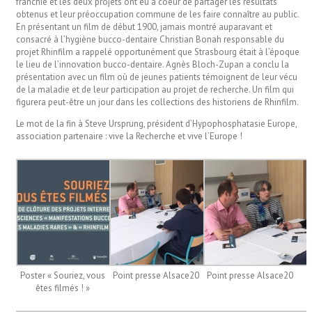
franchie et les deux projets ont eu à coeur de partager les résultats
obtenus et leur préoccupation commune de les faire connaître au public.
En présentant un film de début 1900, jamais montré auparavant et
consacré à l’hygiène bucco-dentaire Christian Bonah responsable du
projet Rhinfilm a rappelé opportunément que Strasbourg était à l’époque
le lieu de l’innovation bucco-dentaire. Agnès Bloch-Zupan a conclu la
présentation avec un film où de jeunes patients témoignent de leur vécu
de la maladie et de leur participation au projet de recherche. Un film qui
figurera peut-être un jour dans les collections des historiens de Rhinfilm.
Le mot de la fin à Steve Ursprung, président d’Hypophosphatasie Europe,
association partenaire : vive la Recherche et vive l’Europe !
Poster « Souriez, vous
Point presse Alsace20
Point presse Alsace20
êtes filmés ! »