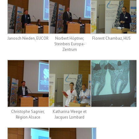
Janosch Nieden, EUCOR
Norbert Höptner,
Florent Chambaz, HUS
Steinbeis Europa-
Zentrum
Christophe Sagnier,
Katharina Weege et
Région Alsace
Jacques Lombard