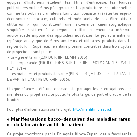
équipes d’historiens étudient les films d’entreprise, les bandes
publicitaires ou les films pédagogiques, les productions institutionnelles
comme les bobines d’amateurs. L’ambition consiste à révéler les enjeux
économiques, sociaux, culturels et mémoriels de ces films dits «
utilitaires », qui constituent une expérience cinématographique
singulière. Restituer à la région du Rhin supérieur sa mémoire
audiovisuelle impose des approches novatrices. Le projet a initié un
repérage analytique de films amateurs et utilitaires produits dans la
région du Rhin Supérieur, inventaire pionnier concrétisé dans trois cycles
de projection grand public :
– la vigne et le vin (L’OR DU RHIN : LE VIN, 2013)
– la propagande (PROJECTIONS SUR LE RHIN : PROPAGANDES PAR LE
FILM, 2014)
– les pratiques et produits de santé (BIEN-ÊTRE, MIEUX ÊTRE : LA SANTÉ
DE PART ET D’AUTRE DU RHIN, 2015).
Chaque séance a été une occasion de partager les interrogations des
membres du projet avec le public le plus large, de part et d’autre de la
frontière.
Pour plus d’informations sur le projet :
http://rhinfilm.unistra.fr
« Manifestations bucco-dentaires des maladies rares
» : du laboratoire au lit du patient
Ce projet coordonné par le Pr. Agnès Bloch-Zupan, vise à favoriser la