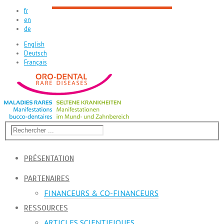
fr
en
de
English
Deutsch
Français
PRÉSENTATION
PARTENAIRES
FINANCEURS & CO-FINANCEURS
RESSOURCES
ARTICLES SCIENTIFIQUES