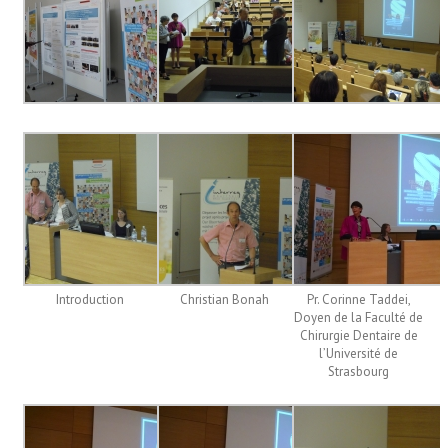
Introduction
Christian Bonah
Pr. Corinne Taddei,
Doyen de la Faculté de
Chirurgie Dentaire de
l’Université de
Strasbourg