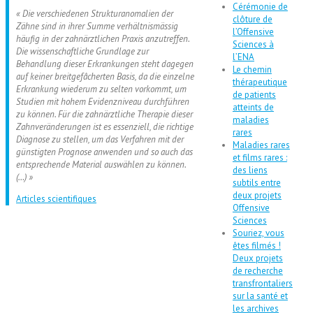
Cérémonie de
« Die verschiedenen Strukturanomalien der
clôture de
Zähne sind in ihrer Summe verhältnismässig
l’Offensive
häufig in der zahnärztlichen Praxis anzutreffen.
Sciences à
Die wissenschaftliche Grundlage zur
l’ENA
Behandlung dieser Erkrankungen steht dagegen
Le chemin
auf keiner breitgefâcherten Basis, da die einzelne
thérapeutique
Erkrankung wiederum zu selten vorkommt, um
de patients
Studien mit hohem Evidenzniveau durchführen
atteints de
zu können. Für die zahnärztliche Therapie dieser
maladies
Zahnveränderungen ist es essenziell, die richtige
rares
Diagnose zu stellen, um das Verfahren mit der
Maladies rares
günstigten Prognose anwenden und so auch das
et films rares :
entsprechende Material auswählen zu können.
des liens
(…) »
subtils entre
deux projets
Articles scientifiques
Offensive
Sciences
Souriez, vous
êtes filmés !
Deux projets
de recherche
transfrontaliers
sur la santé et
les archives