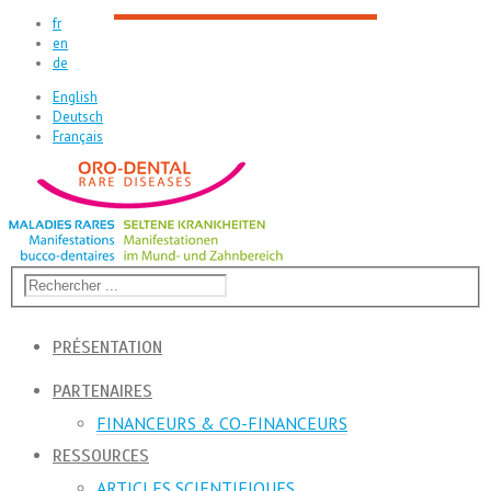
fr
en
de
English
Deutsch
Français
PRÉSENTATION
PARTENAIRES
FINANCEURS & CO-FINANCEURS
RESSOURCES
ARTICLES SCIENTIFIQUES