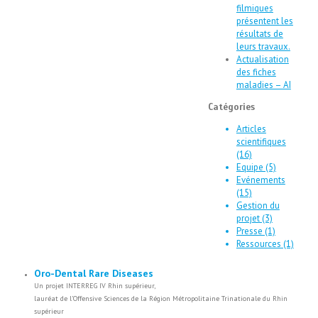
filmiques
présentent les
résultats de
leurs travaux.
Actualisation
des fiches
maladies – AI
Catégories
Articles
scientifiques
(16)
Equipe (5)
Evénements
(15)
Gestion du
projet (3)
Presse (1)
Ressources (1)
Oro-Dental Rare Diseases
Un projet INTERREG IV Rhin supérieur,
lauréat de l’Offensive Sciences de la Région Métropolitaine Trinationale du Rhin
supérieur