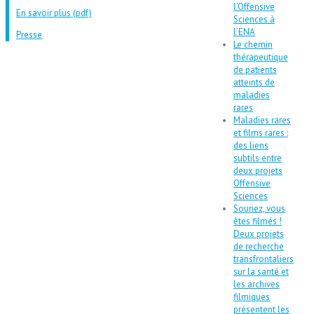
l’Offensive
En savoir plus (pdf)
Sciences à
l’ENA
Presse
Le chemin
thérapeutique
de patients
atteints de
maladies
rares
Maladies rares
et films rares :
des liens
subtils entre
deux projets
Offensive
Sciences
Souriez, vous
êtes filmés !
Deux projets
de recherche
transfrontaliers
sur la santé et
les archives
filmiques
présentent les