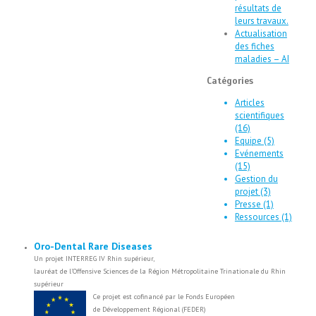
résultats de
leurs travaux.
Actualisation
des fiches
maladies – AI
Catégories
Articles
scientifiques
(16)
Equipe (5)
Evénements
(15)
Gestion du
projet (3)
Presse (1)
Ressources (1)
Oro-Dental Rare Diseases
Un projet INTERREG IV Rhin supérieur,
lauréat de l’Offensive Sciences de la Région Métropolitaine Trinationale du Rhin
supérieur
Ce projet est cofinancé par le Fonds Européen
de Développement Régional (FEDER)