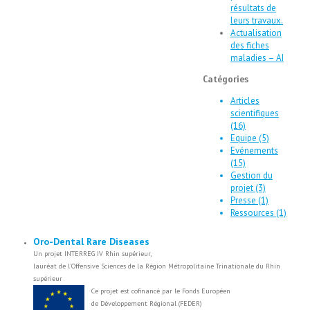
résultats de
leurs travaux.
Actualisation
des fiches
maladies – AI
Catégories
Articles
scientifiques
(16)
Equipe (5)
Evénements
(15)
Gestion du
projet (3)
Presse (1)
Ressources (1)
Oro-Dental Rare Diseases
Un projet INTERREG IV Rhin supérieur,
lauréat de l’Offensive Sciences de la Région Métropolitaine Trinationale du Rhin
supérieur
Ce projet est cofinancé par le Fonds Européen
de Développement Régional (FEDER)