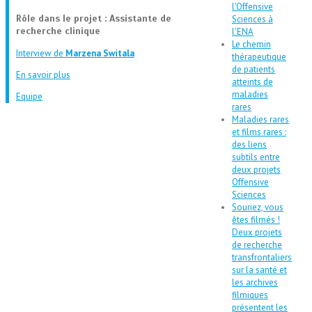
l’Offensive
Rôle dans le projet : Assistante de
Sciences à
recherche clinique
l’ENA
Le chemin
Interview de
Marzena Switala
thérapeutique
de patients
En savoir plus
atteints de
maladies
Equipe
rares
Maladies rares
et films rares :
des liens
subtils entre
deux projets
Offensive
Sciences
Souriez, vous
êtes filmés !
Deux projets
de recherche
transfrontaliers
sur la santé et
les archives
filmiques
présentent les